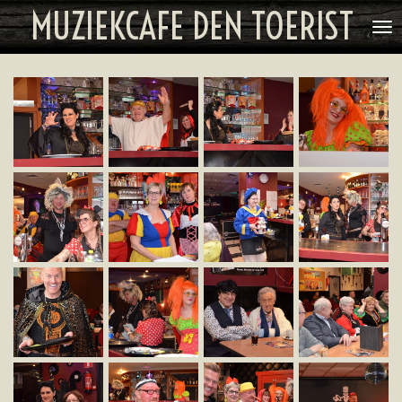
MUZIEKCAFE DEN TOERIST
Ga
direct
naar
de
hoofdinhoud