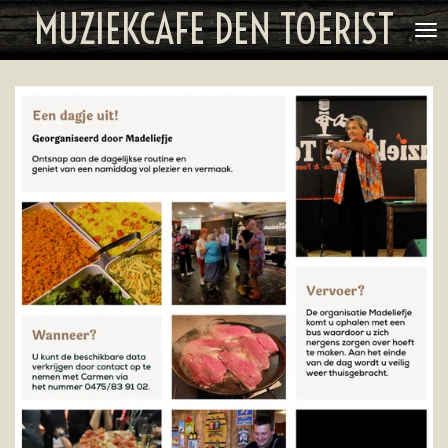
MUZIEKCAFE DEN TOERIST
Ga
direct
naar
de
hoofdinhoud